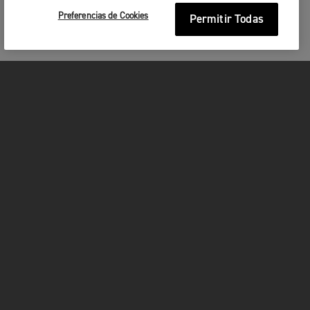
Preferencias de Cookies
Permitir Todas
MOTOCICLETAS
¡EN MARCHA!
FOR THE RIDE
SER PROPIETARIO
FACEBOOK
INSTAGRAM
TWITTER
YOUTUBE
WHATSAPP