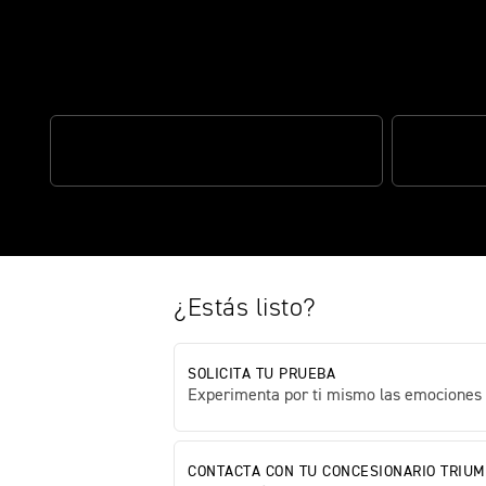
Haz que cada trayecto sea un m
ABS OPTIMIZADO EN CURVA
CONECTIVI
¿Estás listo?
SOLICITA TU PRUEBA
Experimenta por ti mismo las emociones
CONTACTA CON TU CONCESIONARIO TRIU