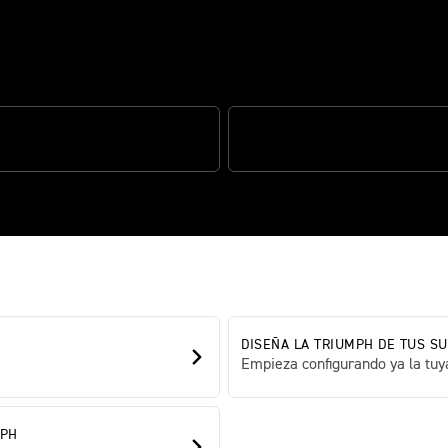
omento perfecto
DAD MY TRIUMPH
HORQUILLAS MARZOCCHI DE 43
DISEÑA LA TRIUMPH DE TUS S
Empieza configurando ya la tuy
MPH