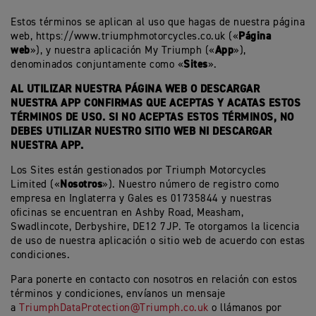
Estos términos se aplican al uso que hagas de nuestra página
Página
web, https://www.triumphmotorcycles.co.uk («
web
App
»), y nuestra aplicación My Triumph («
»),
Sites
denominados conjuntamente como «
».
AL UTILIZAR NUESTRA PÁGINA WEB O DESCARGAR
NUESTRA APP CONFIRMAS QUE ACEPTAS Y ACATAS ESTOS
TÉRMINOS DE USO. SI NO ACEPTAS ESTOS TÉRMINOS, NO
DEBES UTILIZAR NUESTRO SITIO WEB NI DESCARGAR
NUESTRA APP.
Los Sites están gestionados por Triumph Motorcycles
Nosotros
Limited («
»). Nuestro número de registro como
empresa en Inglaterra y Gales es 01735844 y nuestras
oficinas se encuentran en Ashby Road, Measham,
Swadlincote, Derbyshire, DE12 7JP. Te otorgamos la licencia
de uso de nuestra aplicación o sitio web de acuerdo con estas
condiciones.
Para ponerte en contacto con nosotros en relación con estos
términos y condiciones, envíanos un mensaje
a
TriumphDataProtection@Triumph.co.uk
o llámanos por