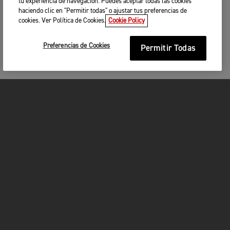
tu experiencia de navegación. Puedes aceptar todas las cookies
haciendo clic en "Permitir todas" o ajustar tus preferencias de
cookies. Ver Política de Cookies.
Cookie Policy
Preferencias de Cookies
Permitir Todas
MOTOCICLETAS
¡EN MARCHA!
FOR THE RIDE