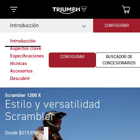
Introducción
CONFIGURAR
Introducción
Aspectos clave
Especificaciones
CONFIGURAR
BUSCADOR DE
CONCESIONARIOS
técnicas
Accesorios
Descubrir
Scrambler 1200 X
Estilo y versatilidad
Scrambler
Desde $319,990.00