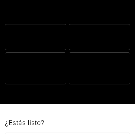
Road-ready Scrambler style and
versatility
EL ESTILO QUE DEFINE A
PRESTACIONES QUE
LAS SCRAMBLER
ACELERAN EL CORAZÓN
LISTA PARA LA CARRETERA,
RESISTENTE EN LAS
PISTAS
TOTALMENTE EQUIPADA
¿Estás listo?