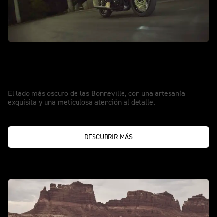
NUEVA BONNEVILLE T120 BLACK
La belleza de las Bonneville, totalmente
en negro
El lado más oscuro de las Bonneville, con una artesanía
exquisita y una meticulosa atención al detalle.
DESCUBRIR MÁS