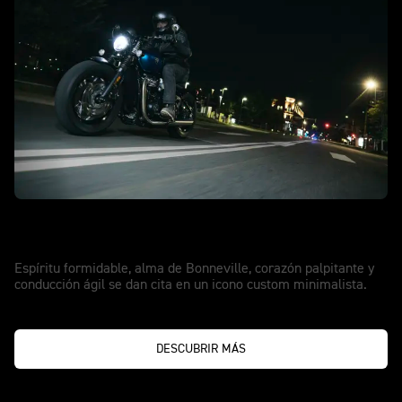
NUEVA BONNEVILLE BOBBER
Pure Bonneville attitude
Espíritu formidable, alma de Bonneville, corazón palpitante y
conducción ágil se dan cita en un icono custom minimalista.
DESCUBRIR MÁS