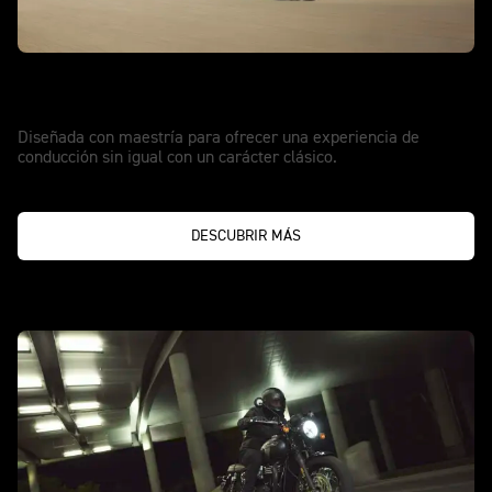
NUEVA BONNEVILLE T120
Atractivo atemporal
Diseñada con maestría para ofrecer una experiencia de
conducción sin igual con un carácter clásico.
DESCUBRIR MÁS