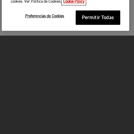
cookies. Ver Política de Cookies.
Cookie Policy
Preferencias de Cookies
Permitir Todas
MOTOCICLETAS
¡EN MARCHA!
FOR THE RIDE
SER PROPIETARIO
FACEBOOK
INSTAGRAM
TWITTER
YOUTUBE
WHATSAPP