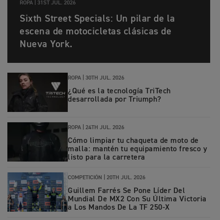
ROPA |
31ST JUL. 2026
Sixth Street Specials: Un pilar de la
escena de motocicletas clásicas de
Nueva York.
ROPA |
30TH JUL. 2026
¿Qué es la tecnología TriTech
desarrollada por Triumph?
ROPA |
24TH JUL. 2026
Cómo limpiar tu chaqueta de moto de
malla: mantén tu equipamiento fresco y
listo para la carretera
COMPETICIÓN |
20TH JUL. 2026
Guillem Farrés Se Pone Líder Del
Mundial De MX2 Con Su Última Victoria
a Los Mandos De La TF 250-X