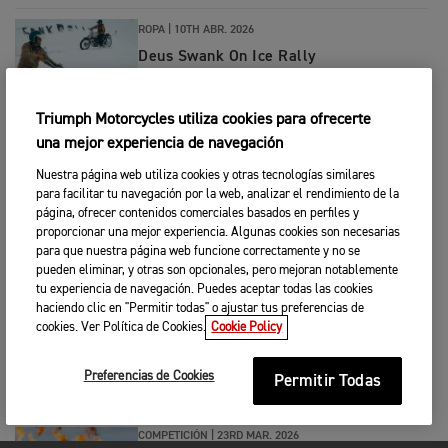
ROPA
|
10TH ABR. 2026
Deus Swank On Ice Rally
Triumph Motorcycles utiliza cookies para ofrecerte
MARCA
|
2ND ABR. 2026
una mejor experiencia de navegación
Triumph, partner oficial de motos del
nuevo videojuego de James Bond '007:
Nuestra página web utiliza cookies y otras tecnologías similares
First Light’
para facilitar tu navegación por la web, analizar el rendimiento de la
página, ofrecer contenidos comerciales basados en perfiles y
proporcionar una mejor experiencia. Algunas cookies son necesarias
MARCA
|
25TH MAR. 2026
para que nuestra página web funcione correctamente y no se
Triumph Motorcycles Presenta La
pueden eliminar, y otras son opcionales, pero mejoran notablemente
Exclusiva Speed Twin 1200 Cafe Racer
tu experiencia de navegación. Puedes aceptar todas las cookies
DGR Edition
haciendo clic en "Permitir todas" o ajustar tus preferencias de
cookies. Ver Política de Cookies.
Cookie Policy
COMPETICIÓN
|
23RD MAR. 2026
Doble victoria de Farrés y McLellan en
Preferencias de Cookies
el MXGP de Almonte
Permitir Todas
COMPETICIÓN
|
23RD MAR. 2026