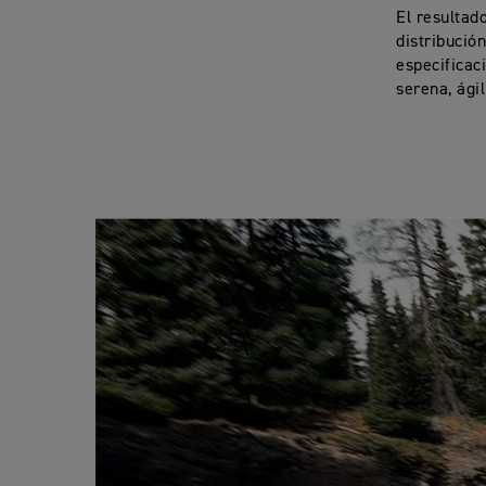
El resultad
distribució
especificac
serena, ági