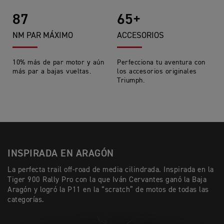
87
65+
NM PAR MÁXIMO
ACCESORIOS
10% más de par motor y aún
Perfecciona tu aventura con
más par a bajas vueltas.
los accesorios originales
Triumph.
INSPIRADA EN ARAGÓN
La perfecta trail off-road de media cilindrada. Inspirada en la
Tiger 900 Rally Pro con la que Iván Cervantes ganó la Baja
Aragón y logró la P11 en la “scratch” de motos de todas las
categorías.