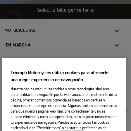
Select a bike genre here:
MOTOCICLETAS
¡EN MARCHA!
FOR THE RIDE
Triumph Motorcycles utiliza cookies para ofrecerte
SER PROPIETARIO
una mejor experiencia de navegación
Nuestra página web utiliza cookies y otras tecnologías similares
para facilitar tu navegación por la web, analizar el rendimiento de la
FACEBOOK
INSTAGRAM
TWITTER
YOUTUBE
WHATSAPP
página, ofrecer contenidos comerciales basados en perfiles y
proporcionar una mejor experiencia. Algunas cookies son necesarias
para que nuestra página web funcione correctamente y no se
pueden eliminar, y otras son opcionales, pero mejoran notablemente
Contacto
tu experiencia de navegación. Puedes aceptar todas las cookies
haciendo clic en "Permitir todas" o ajustar tus preferencias de