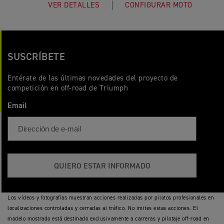
VER DETALLES
CONFIGURAR MOTO
SUSCRÍBETE
Entérate de las últimas novedades del proyecto de
competición en off-road de Triumph
Email
QUIERO ESTAR INFORMADO
Los vídeos y fotografías muestran acciones realizadas por pilotos profesionales en
localizaciones controladas y cerradas al tráfico. No imites estas acciones. El
modelo mostrado está destinado exclusivamente a carreras y pilotaje off-road en