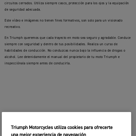
circuitos cerrados. Utiliza siempre casco, protección para los ojos y la equipación
de seguridad adecuada.
Este vídeo e imágenes no tienen fines formativos, son solo para un visionado
recreativo.
En Triumph queremos que cada trayecto en moto sea seguro y agradable. Conduce
siempre con seguridad y dentro de tus posibilidades. Realiza un curso de
habilidades de conducción. No conduzcas nunca bajo la influencia de drogas o
alcohol. Lee detenidamente el manual del propietario de tu moto Triumph e
inspecciónala siempre antes de conducirla.
Triumph Motorcycles utiliza cookies para ofrecerte
una mejor experiencia de navegación