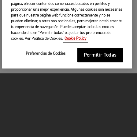
CAMBIAR CONCESIONARIO
página, ofrecer contenidos comerciales basados en perfiles y
proporcionar una mejor experiencia. Algunas cookies son necesarias
BUSCAR CERCA DE TI
para que nuestra página web funcione correctamente y no se
pueden eliminar, y otras son opcionales, pero mejoran notablemente
3. INTRODUCE TUS DATOS DE
tu experiencia de navegación. Puedes aceptar todas las cookies
CONTACTO
haciendo clic en "Permitir todas" o ajustar tus preferencias de
cookies. Ver Política de Cookies.
Cookie Policy
Indica tus datos de contacto para que nos podamos
poner en contacto contigo para reservar la fecha y
hora que desees para tu prueba de conducción.
Preferencias de Cookies
Permitir Todas
Título
Nombre
*
MOTOCICLETAS
No olvides traer contigo
Apellidos
*
¡EN MARCHA!
Un carnet de conducir válido
Un casco
Equipo de protección de motorista, incluidos
FOR THE RIDE