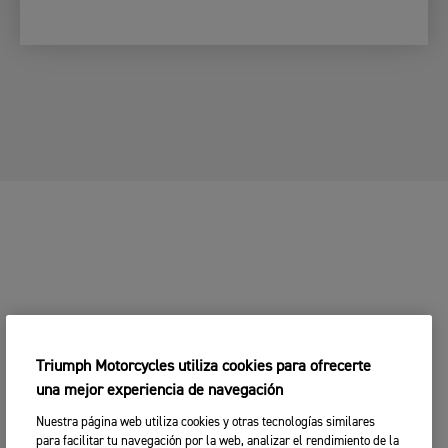
1. Escoge tu
2. Escoge tu
3. Indica
motocicleta
concesionario
tus datos
TU MOTOCICLETA
CAMBIAR MODELO
TU MOTOCICLETA
2. Escoge tu concesionario Triumph
CAMBIAR MODELO
favorito
Introduce código postal, ubicación o nombre
Ciudad o Código Postal
Triumph Motorcycles utiliza cookies para ofrecerte
una mejor experiencia de navegación
CONTINUAR
Nuestra página web utiliza cookies y otras tecnologías similares
BUSCAR
para facilitar tu navegación por la web, analizar el rendimiento de la