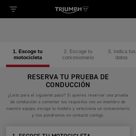
1. Escoge tu
2. Escoge tu
3. Indica tus
motocicleta
concesionario
datos
RESERVA TU PRUEBA DE
CONDUCCIÓN
¿Listo para el siguiente paso? Si quieres reservar una prueba
de conducción o comentar tus requisitos con un miembro de
nuestro equipo, escoge tu modelo y selecciona un concesionario
y nos pondremos en contacto contigo.