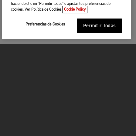
haciendo clic en "Permitir todas" o ajustar tus preferencias de
cookies. Ver Política de Cookies.
Cookie Policy
Preferencias de Cookies
Permitir Todas
MOTOCICLETAS
¡EN MARCHA!
FOR THE RIDE
SER PROPIETARIO