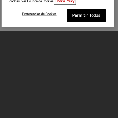
cookies. Ver Política de Cookies.
Cookie Policy
Preferencias de Cookies
Permitir Todas
MOTOCICLETAS
¡EN MARCHA!
FOR THE RIDE
SER PROPIETARIO
FACEBOOK
INSTAGRAM
TWITTER
YOUTUBE
WHATSAPP