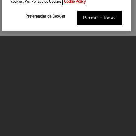
cookies. Ver Política de Cookies.
Cookie Policy
Preferencias de Cookies
Permitir Todas
MOTOCICLETAS
¡EN MARCHA!
FOR THE RIDE
SER PROPIETARIO
FACEBOOK
INSTAGRAM
TWITTER
YOUTUBE
WHATSAPP