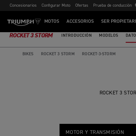
Concesionarios
Configurar Moto
Ofertas
Prueba de conducción
MOTOS
ACCESORIOS
SER PROPIETAR
ROCKET 3 STORM
INTRODUCCIÓN
MODELOS
DATO
BIKES
ROCKET 3 STORM
ROCKET-3-STORM
ROCKET 3 STO
R
Feature
Details
O
MOTOR Y TRANSMISIÓN
C