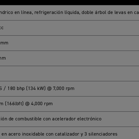
índrico en línea, refrigeración líquida, doble árbol de levas en 
cc
2 mm
 mm
S / 180 bhp (134 kW) @ 7,000 rpm
m (166lbft) @ 4,000 rpm
ción de combustible con acelerador electrónico
 en acero inoxidable con catalizador y 3 silenciadores