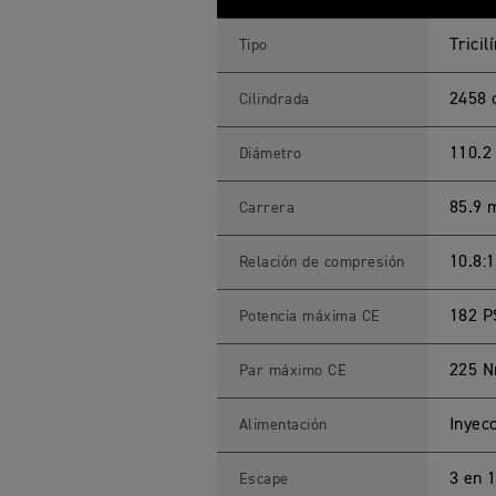
K
E
T
Tricil
Tipo
3
S
T
2458 
Cilindrada
O
R
M
110.
Diámetro
R
E
s
85.9
Carrera
p
e
c
i
10.8:1
Relación de compresión
f
i
c
182 P
Potencia máxima CE
a
c
i
225 N
Par máximo CE
o
n
e
Inyec
Alimentación
s
T
é
c
3 en 1
Escape
n