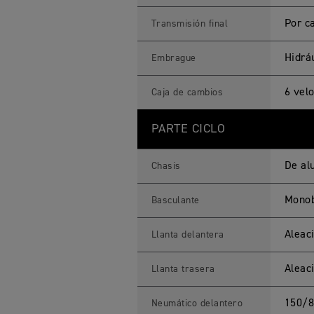
i
c
Por c
Transmisión final
a
s
Hidráu
Embrague
6 vel
Caja de cambios
PARTE CICLO
De al
Chasis
Monob
Basculante
Aleac
Llanta delantera
Aleac
Llanta trasera
150/8
Neumático delantero