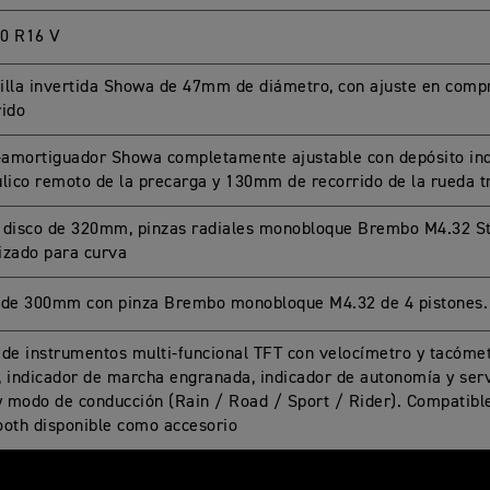
0 R16 V
illa invertida Showa de 47mm de diámetro, con ajuste en comp
rido
amortiguador Showa completamente ajustable con depósito ind
ulico remoto de la precarga y 130mm de recorrido de la rueda t
 disco de 320mm, pinzas radiales monobloque Brembo M4.32 St
izado para curva
 de 300mm con pinza Brembo monobloque M4.32 de 4 pistones.
 de instrumentos multi-funcional TFT con velocímetro y tacómet
, indicador de marcha engranada, indicador de autonomía y ser
 y modo de conducción (Rain / Road / Sport / Rider). Compatibl
ooth disponible como accesorio