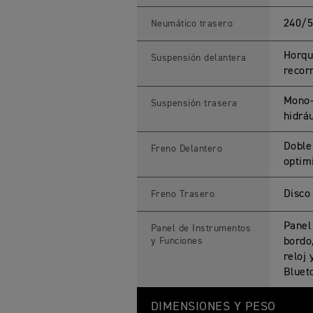
240/5
Neumático trasero
Horqu
Suspensión delantera
recor
Mono-
Suspensión trasera
hidrá
Doble
Freno Delantero
optim
Disco
Freno Trasero
Panel
Panel de Instrumentos
y Funciones
bordo
reloj
Bluet
DIMENSIONES Y PESO