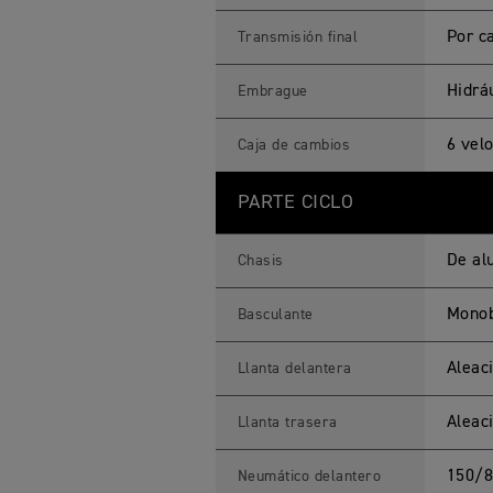
n
i
Por c
Transmisión final
c
a
s
Hidráu
Embrague
6 vel
Caja de cambios
PARTE CICLO
De al
Chasis
Monob
Basculante
Aleac
Llanta delantera
Aleac
Llanta trasera
150/8
Neumático delantero