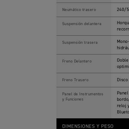
240/5
Neumático trasero
Horqu
Suspensión delantera
recor
Mono-
Suspensión trasera
hidrá
Doble
Freno Delantero
optim
Disco
Freno Trasero
Panel
Panel de Instrumentos
y Funciones
bordo
reloj
Bluet
DIMENSIONES Y PESO