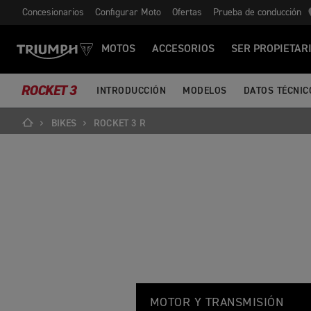
Concesionarios
Configurar Moto
Ofertas
Prueba de conducción
MOTOS
ACCESORIOS
SER PROPIETAR
ROCKET 3
INTRODUCCIÓN
MODELOS
DATOS TÉCNIC
BIKES
ROCKET 3 R
R
Feature
Details
O
MOTOR Y TRANSMISIÓN
C