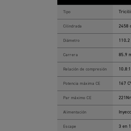
K
E
T
Tricil
Tipo
3
R
(
2458 
Cilindrada
M
Y
2
110.
Diámetro
3
)
E
85.9
Carrera
s
p
e
c
10.8:1
Relación de compresión
i
f
i
167 C
Potencia máxima CE
c
a
c
221N
Par máximo CE
i
o
n
Inyec
Alimentación
e
s
T
é
3 en 1
Escape
c