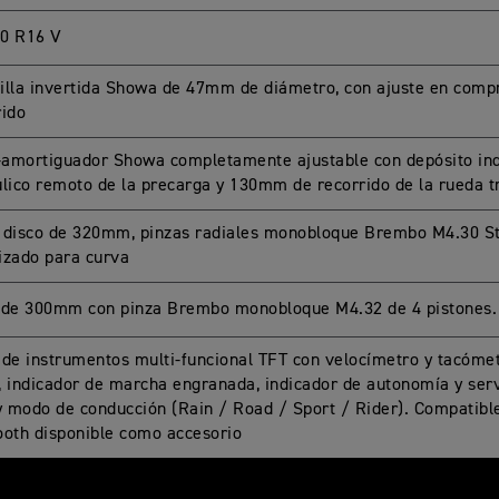
0 R16 V
illa invertida Showa de 47mm de diámetro, con ajuste en comp
rido
amortiguador Showa completamente ajustable con depósito ind
ulico remoto de la precarga y 130mm de recorrido de la rueda t
 disco de 320mm, pinzas radiales monobloque Brembo M4.30 St
izado para curva
 de 300mm con pinza Brembo monobloque M4.32 de 4 pistones.
 de instrumentos multi-funcional TFT con velocímetro y tacómet
, indicador de marcha engranada, indicador de autonomía y ser
 y modo de conducción (Rain / Road / Sport / Rider). Compatibl
ooth disponible como accesorio