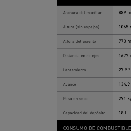
889 
Anchura del manillar
1065
Altura (sin espejos)
773 
Altura del asiento
1677
Distancia entre ejes
27.9 º
Lanzamiento
134.
Avance
291 k
Peso en seco
18 L
Capacidad del depósito
CONSUMO DE COMBUSTIBL