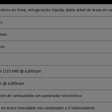
índrico en línea, refrigeración líquida, doble árbol de levas en 
cc
2 mm
 mm
V (123 kW) @ 6,000rpm
m @ 4,000rpm
ción de combustible con acelerador electrónico
 en acero inoxidable con catalizador y 3 silenciadores