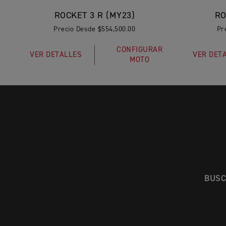
ROCKET 3 R (MY23)
RO
Precio Desde $554,500.00
Pr
CONFIGURAR
VER DETALLES
VER DET
MOTO
BUSC