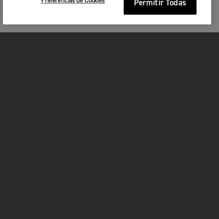
Preferencias de Cookies
Permitir Todas
MOTOCICLETAS
¡EN MARCHA!
FOR THE RIDE
SER PROPIETARIO
FACEBOOK
INSTAGRAM
TWITTER
YOUTUBE
WHATSAPP