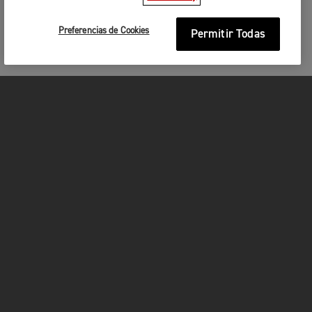
Preferencias de Cookies
Permitir Todas
MOTOCICLETAS
¡EN MARCHA!
FOR THE RIDE
SER PROPIETARIO
FACEBOOK
INSTAGRAM
TWITTER
YOUTUBE
WHATSAPP