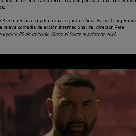
luntarios de una trama terrorista que podría acabar con el mu
os.
 Kristen Schaal repiten reparto junto a Anna Faris, Craig Robin
a nueva comedia de acción internacional del director Pete
ragente 86 de película, Como si fuera la primera vez).