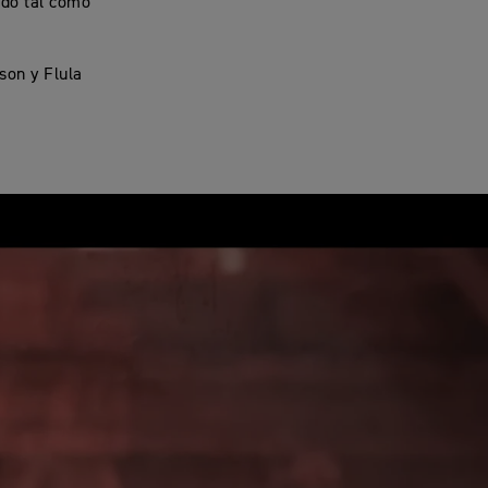
ndo tal como
son y Flula