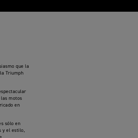
siasmo que la
 la Triumph
 espectacular
e las motos
ricado en
es sólo en
y el estilo,
e