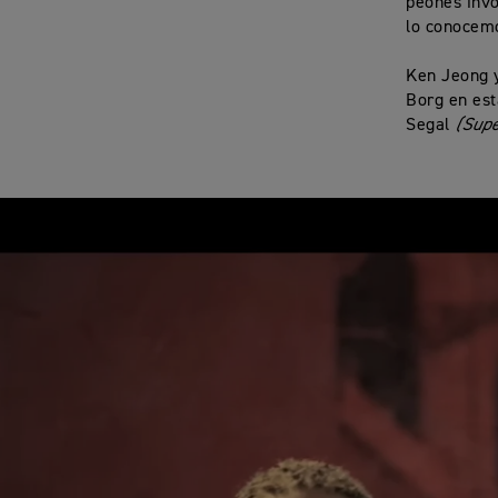
peones invo
lo conocem
Ken Jeong y
Borg en est
Segal
(Supe