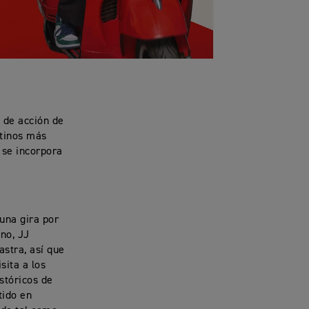
 de acción de
stinos más
 se incorpora
una gira por
ano, JJ
astra, así que
sita a los
stóricos de
tido en