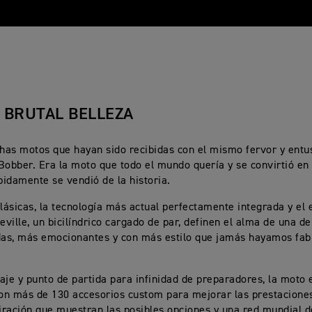
 BRUTAL BELLEZA
as motos que hayan sido recibidas con el mismo fervor y entu
Bobber. Era la moto que todo el mundo quería y se convirtió en
idamente se vendió de la historia.
clásicas, la tecnología más actual perfectamente integrada y el
ville, un bicilíndrico cargado de par, definen el alma de una d
as, más emocionantes y con más estilo que jamás hayamos fab
inaje y punto de partida para infinidad de preparadores, la moto 
Con más de 130 accesorios custom para mejorar las prestaciones 
piración que muestran las posibles opciones y una red mundial d