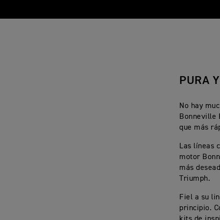
PURA Y
No hay much
Bonneville 
que más ráp
Las líneas 
motor Bonne
más desead
Triumph.
Fiel a su l
principio. 
kits de ins