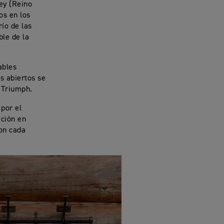
ey (Reino
os en los
río de las
ble de la
ables
os abiertos se
s Triumph.
 por el
ación en
con cada