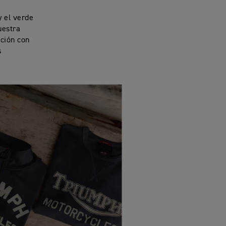
y el verde
uestra
cción con
s