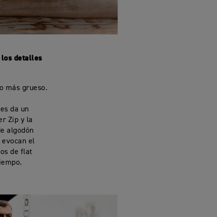
 los detalles
do más grueso.
les da un
r Zip y la
de algodón
 evocan el
os de flat
tiempo.