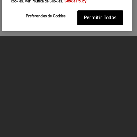
cookies. Ver Política de Cookies.
Cookie Policy
Preferencias de Cookies
Permitir Todas
MOTOCICLETAS
¡EN MARCHA!
FOR THE RIDE
SER PROPIETARIO