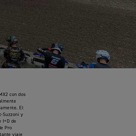
 MX2 con dos
talmente
mamente. El
t-Suzzoni y
e I+D de
de Pro
tante viaje