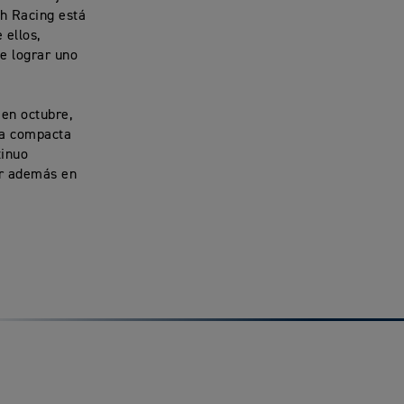
ph Racing está
 ellos,
de lograr uno
en octubre,
ra compacta
tinuo
ir además en