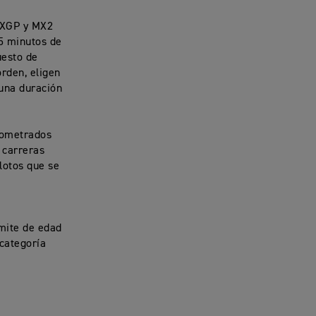
 MXGP y MX2
25 minutos de
uesto de
orden, eligen
 una duración
nometrados
 carreras
ilotos que se
ímite de edad
 categoría