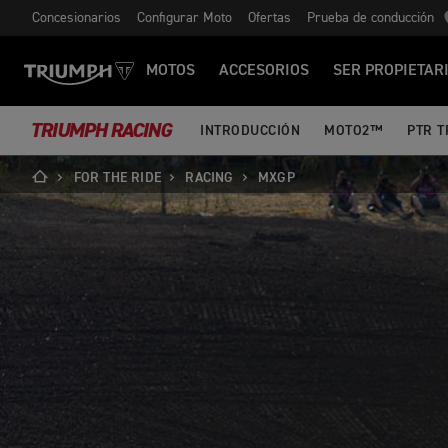
Concesionarios
Configurar Moto
Ofertas
Prueba de conducción
MOTOS
ACCESORIOS
SER PROPIETAR
TRIUMPH RACING
INTRODUCCIÓN
MOTO2™
PTR 
FOR THE RIDE
RACING
MXGP