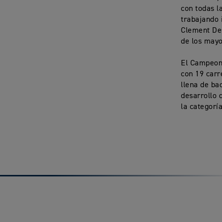
con todas l
trabajando 
Clement Des
de los may
El Campeona
con 19 carr
llena de ba
desarrollo 
la categorí