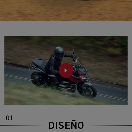
PLAY
01
DISEÑO