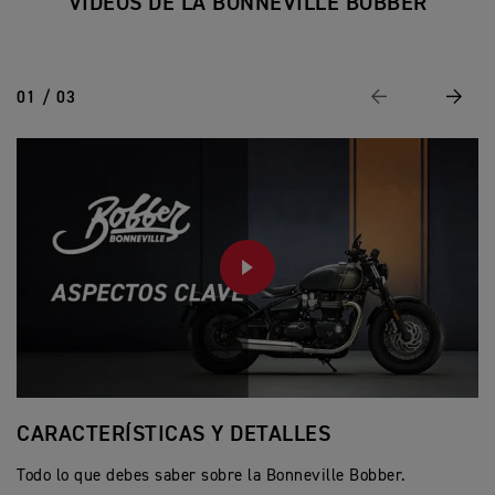
VÍDEOS DE LA BONNEVILLE BOBBER
01 / 03
Anterior
Siguie
PLAY
CARACTERÍSTICAS Y DETALLES
P
2
Todo lo que debes saber sobre la Bonneville Bobber.