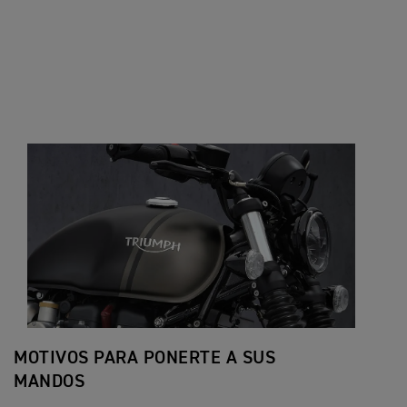
Un
br
pr
MOTIVOS PARA PONERTE A SUS
MANDOS