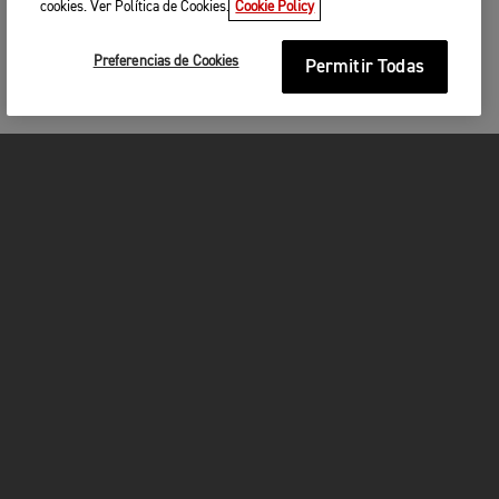
cookies. Ver Política de Cookies.
Cookie Policy
QUIERO ESTAR INFORMADO
Preferencias de Cookies
Permitir Todas
MOTOCICLETAS
¡EN MARCHA!
FOR THE RIDE
SER PROPIETARIO