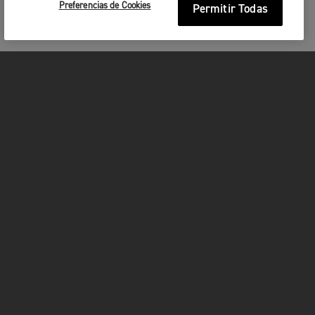
Preferencias de Cookies
Permitir Todas
MOTOCICLETAS
¡EN MARCHA!
FOR THE RIDE
SER PROPIETARIO
FACEBOOK
INSTAGRAM
TWITTER
YOUTUBE
WHATSAPP