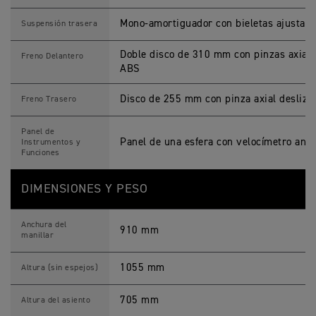
Mono-amortiguador con bieletas ajustabl
Suspensión trasera
Doble disco de 310 mm con pinzas axiale
Freno Delantero
ABS
Disco de 255 mm con pinza axial desliza
Freno Trasero
Panel de
Panel de una esfera con velocímetro anal
Instrumentos y
Funciones
DIMENSIONES Y PESO
Anchura del
910 mm
manillar
1055 mm
Altura (sin espejos)
705 mm
Altura del asiento