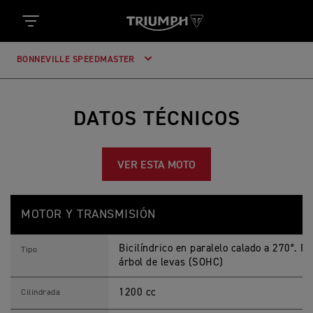
BONNEVILLE SPEEDMASTER
DATOS TÉCNICOS
VER ESTA MOTO
B
Feature
Details
O
MOTOR Y TRANSMISIÓN
N
N
E
Bicilíndrico en paralelo calado a 270°. Re
V
Tipo
I
árbol de levas (SOHC)
L
L
1200 cc
E
Cilindrada
S