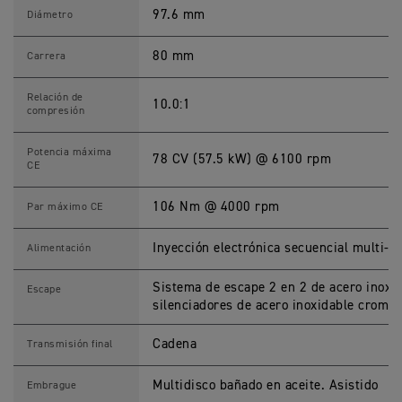
P
E
97.6 mm
Diámetro
E
D
M
80 mm
Carrera
A
S
T
Relación de
10.0:1
E
compresión
R
E
s
Potencia máxima
78 CV (57.5 kW) @ 6100 rpm
p
CE
e
c
i
106 Nm @ 4000 rpm
Par máximo CE
f
i
c
Inyección electrónica secuencial multi-p
Alimentación
a
c
i
Sistema de escape 2 en 2 de acero inoxi
Escape
o
silenciadores de acero inoxidable croma
n
e
s
Cadena
Transmisión final
T
é
c
Multidisco bañado en aceite. Asistido
Embrague
n