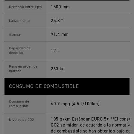
1500 mm
Distancia entre ejes
25.3 º
Lanzamiento
91.4 mm
Avance
Capacidad del
12 L
depósito
Peso en orden de
263 kg
marcha
CONSUMO DE COMBUSTIBLE
Consumo de
60.9 mpg (4.5 l/100km)
combustible
105 g/km Estándar EURO 5+ **El consumo
Niveles de CO2
CO2 se miden de acuerdo a la normativ
de combustible se han obtenido bajo con