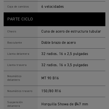
i
c
6 velocidades
Caja de cambios
a
s
PARTE CICLO
Cuna de acero de estructura tubular
Chasis
Doble brazo de acero
Basculante
32 radios. 16 x 2,5 pulgadas
Llanta delantera
32 radios. 16 x 3,5 pulgadas
Llanta trasera
Neumático
MT 90 B16
delantero
150/80 R16
Neumático trasero
Suspensión
Horquilla Showa de Ø47 mm
delantera