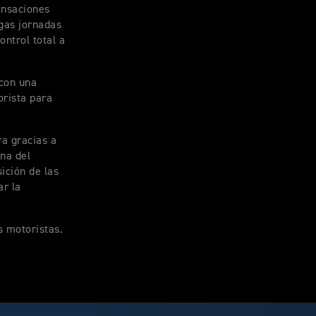
sensaciones
rgas jornadas
ontrol total a
 con una
orista para
ra gracias a
ona del
sición de las
ar la
s motoristas.