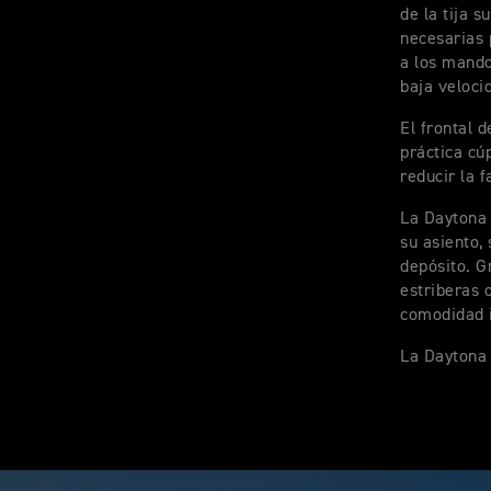
de la tija 
necesarias 
a los mando
baja veloci
El frontal 
práctica cú
reducir la f
La Daytona 
su asiento,
depósito. Gr
estriberas 
comodidad i
La Daytona 