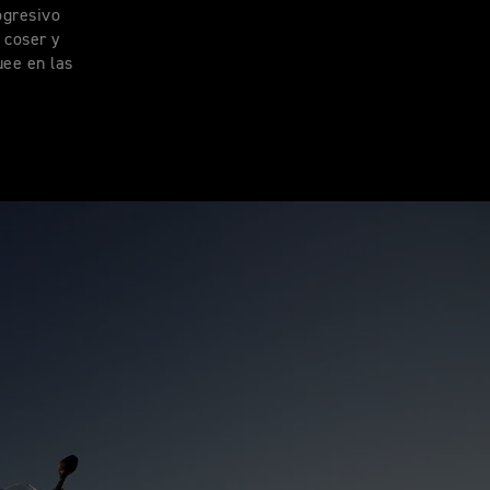
ogresivo
 coser y
uee en las