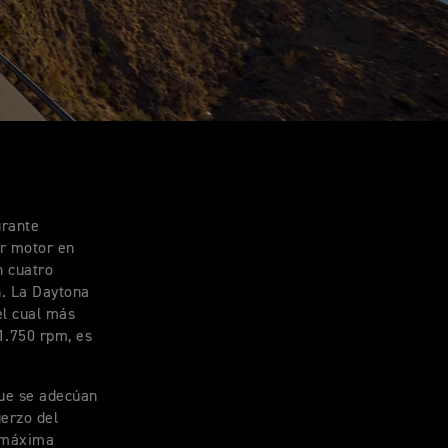
urante
ar motor en
n cuatro
h. La Daytona
el cual más
11.750 rpm, es
que se adecúan
uerzo del
e máxima