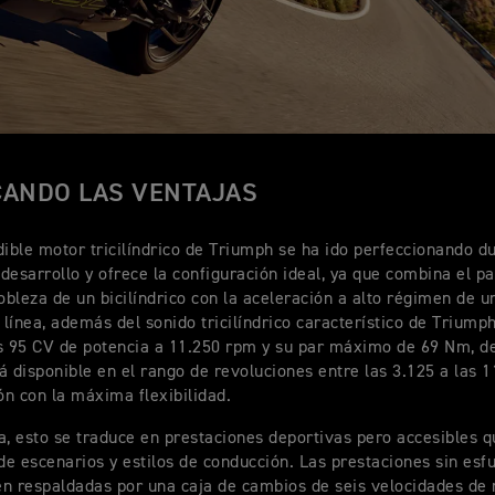
CANDO LAS VENTAJAS
dible motor tricilíndrico de Triumph se ha ido perfeccionando d
desarrollo y ofrece la configuración ideal, ya que combina el p
nobleza de un bicilíndrico con la aceleración a alto régimen de u
n línea, además del sonido tricilíndrico característico de Triump
s 95 CV de potencia a 11.250 rpm y su par máximo de 69 Nm, d
á disponible en el rango de revoluciones entre las 3.125 a las 
n con la máxima flexibilidad.
a, esto se traduce en prestaciones deportivas pero accesibles 
 de escenarios y estilos de conducción. Las prestaciones sin esf
n respaldadas por una caja de cambios de seis velocidades d