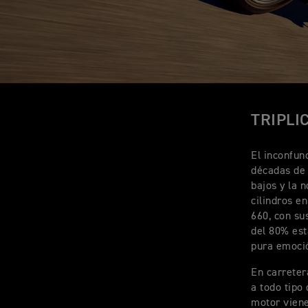
TRIPLI
El inconfun
décadas de 
bajos y la 
cilindros e
660, con su
del 80% est
pura emoció
En carreter
a todo tipo
motor viene