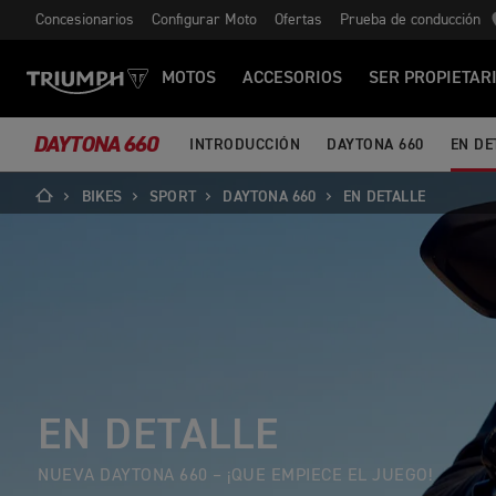
Concesionarios
Configurar Moto
Ofertas
Prueba de conducción
MOTOS
ACCESORIOS
SER PROPIETAR
DAYTONA 660
INTRODUCCIÓN
DAYTONA 660
EN DE
BIKES
SPORT
DAYTONA 660
EN DETALLE
EN DETALLE
NUEVA DAYTONA 660 – ¡QUE EMPIECE EL JUEGO!