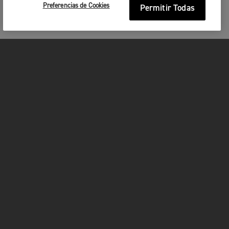
cambiaderos para bebés.
Preferencias de Cookies
Permitir Todas
Fotografías
.
Se permite tomar fotografías en la Visitor
Experience, en el café y en la tienda, pero
lamentablemente no está permitido tomar fotos
durante el Factory Tour.
Cancelaciones
.
Por desgracia, una vez hayas
reservado tu Factory Tour no podremos reembolsarte
el importe si no puedes venir.
MOTOCICLETAS
¡EN MARCHA!
FOR THE RIDE
SER PROPIETARIO