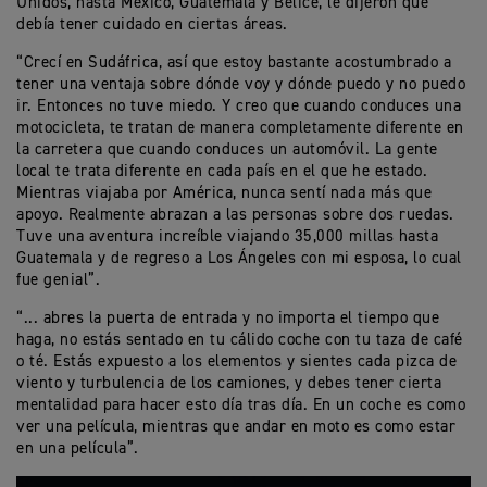
Unidos, hasta México, Guatemala y Belice, le dijeron que
debía tener cuidado en ciertas áreas.
“Crecí en Sudáfrica, así que estoy bastante acostumbrado a
tener una ventaja sobre dónde voy y dónde puedo y no puedo
ir. Entonces no tuve miedo. Y creo que cuando conduces una
motocicleta, te tratan de manera completamente diferente en
la carretera que cuando conduces un automóvil. La gente
local te trata diferente en cada país en el que he estado.
Mientras viajaba por América, nunca sentí nada más que
apoyo. Realmente abrazan a las personas sobre dos ruedas.
Tuve una aventura increíble viajando 35,000 millas hasta
Guatemala y de regreso a Los Ángeles con mi esposa, lo cual
fue genial”.
“... abres la puerta de entrada y no importa el tiempo que
haga, no estás sentado en tu cálido coche con tu taza de café
o té. Estás expuesto a los elementos y sientes cada pizca de
viento y turbulencia de los camiones, y debes tener cierta
mentalidad para hacer esto día tras día. En un coche es como
ver una película, mientras que andar en moto es como estar
en una película”.