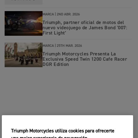
MARCA |
2ND ABR. 2026
Triumph, partner oficial de motos del
nuevo videojuego de James Bond '007:
First Light’
MARCA |
25TH MAR. 2026
Triumph Motorcycles Presenta La
Exclusiva Speed Twin 1200 Cafe Racer
DGR Edition
Triumph Motorcycles utiliza cookies para ofrecerte