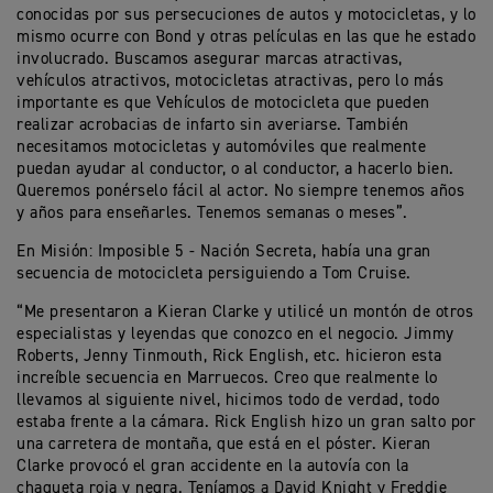
conocidas por sus persecuciones de autos y motocicletas, y lo
mismo ocurre con Bond y otras películas en las que he estado
involucrado. Buscamos asegurar marcas atractivas,
vehículos atractivos, motocicletas atractivas, pero lo más
importante es que Vehículos de motocicleta que pueden
realizar acrobacias de infarto sin averiarse. También
necesitamos motocicletas y automóviles que realmente
puedan ayudar al conductor, o al conductor, a hacerlo bien.
Queremos ponérselo fácil al actor. No siempre tenemos años
y años para enseñarles. Tenemos semanas o meses”.
En Misión: Imposible 5 - Nación Secreta, había una gran
secuencia de motocicleta persiguiendo a Tom Cruise.
“Me presentaron a Kieran Clarke y utilicé un montón de otros
especialistas y leyendas que conozco en el negocio. Jimmy
Roberts, Jenny Tinmouth, Rick English, etc. hicieron esta
increíble secuencia en Marruecos. Creo que realmente lo
llevamos al siguiente nivel, hicimos todo de verdad, todo
estaba frente a la cámara. Rick English hizo un gran salto por
una carretera de montaña, que está en el póster. Kieran
Clarke provocó el gran accidente en la autovía con la
chaqueta roja y negra. Teníamos a David Knight y Freddie