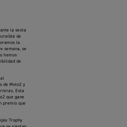
ante la sexta
ncreíble de
poramos la
 de semana, se
eso hemos
ibilidad de
 al
as de Moto2 y
rreras. Esta
oto2 que gane
 un premio que
riple Trophy
ue se sientan