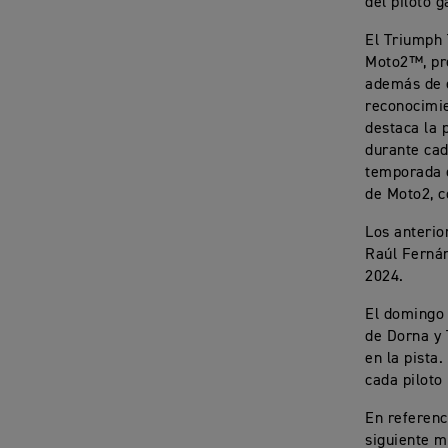
del piloto 
El Triumph 
Moto2™, pre
además de é
reconocimie
destaca la 
durante cad
temporada e
de Moto2, c
Los anterio
Raúl Fernán
2024.
El domingo
de Dorna y 
en la pista
cada piloto
En referenc
siguiente m