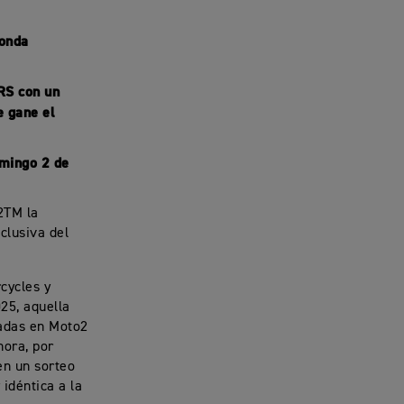
ronda
RS con un
 gane el
omingo 2 de
2TM la
clusiva del
cycles y
25, aquella
cadas en Moto2
hora, por
en un sorteo
idéntica a la