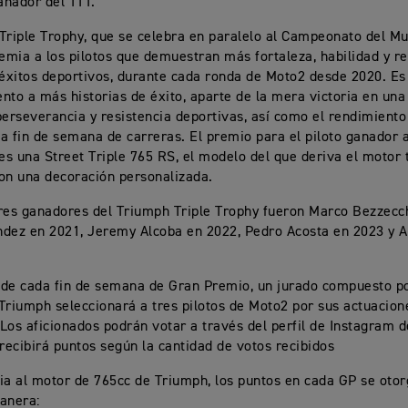
ganador del TTT.
Triple Trophy, que se celebra en paralelo al Campeonato del M
mia a los pilotos que demuestran más fortaleza, habilidad y res
xitos deportivos, durante cada ronda de Moto2 desde 2020. Es
nto a más historias de éxito, aparte de la mera victoria en una 
perseverancia y resistencia deportivas, así como el rendimiento
a fin de semana de carreras. El premio para el piloto ganador al
s una Street Triple 765 RS, el modelo del que deriva el motor t
on una decoración personalizada.
res ganadores del Triumph Triple Trophy fueron Marco Bezzecch
dez en 2021, Jeremy Alcoba en 2022, Pedro Acosta en 2023 y A
 de cada fin de semana de Gran Premio, un jurado compuesto 
Triumph seleccionará a tres pilotos de Moto2 por sus actuacio
. Los aficionados podrán votar a través del perfil de Instagram
 recibirá puntos según la cantidad de votos recibidos
ia al motor de 765cc de Triumph, los puntos en cada GP se otor
anera: