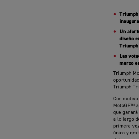
Triumph 
inaugura
Un afort
diseño e
Triumph 
Las vota
marzo en
Triumph Mot
oportunidad
Triumph Tri
Con motivo
MotoGP™ ac
que ganará 
a lo largo 
primera vez
único y gra