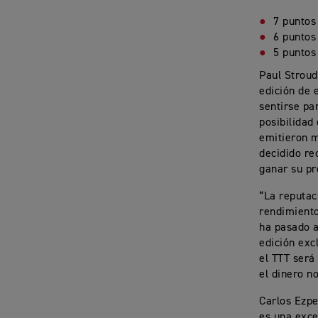
7 puntos
6 puntos
5 puntos
Paul Stroud
edición de 
sentirse pa
posibilidad
emitieron m
decidido re
ganar su pr
“La reputac
rendimiento
ha pasado a
edición exc
el TTT será
el dinero n
Carlos Ezpe
es una exce