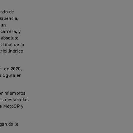
undo de
iliencia,
 un
carrera, y
 absoluto
 final de la
ricilíndrico
i en 2020,
i Ogura en
por miembros
nes destacadas
 de MotoGP y
gan de la