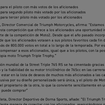
 para el piloto con más votos de los aficionados
 para segundo piloto más votado por los aficionados
 para tercer piloto más votado por los aficionados
, Director Comercial de Triumph Motorcycles, afirma: "Estamos 
esta competición que ofrece a los aficionados una oportunidad i
rte de la competición de Moto2. Desde que el año pasado incor
 de que los aficionados votasen a sus pilotos favoritos cada fin
ás de 800.000 votos en total a lo largo de la temporada. Por 
compensar a esos aficionados, igual que a los pilotos, con la pos
opia moto Triumph Triple Trophy.”
ión mundial de la Street Triple 765 RS se ha cimentado gracias
 y la fiabilidad de su motor tricilíndrico de 765cc en las carrer
 estar en la lista de deseos de muchos más aficionados a las ca
lusiva por su diseño personalizado será única, y el piloto de M
 el propietario de la otra, lo que la convierte sencillamente en
o puede comprar”
leta, Director Deportivo de Dorna Sports, añade: “El Triumph T
lente manera de conectar con los aficionados, asegurándonos q