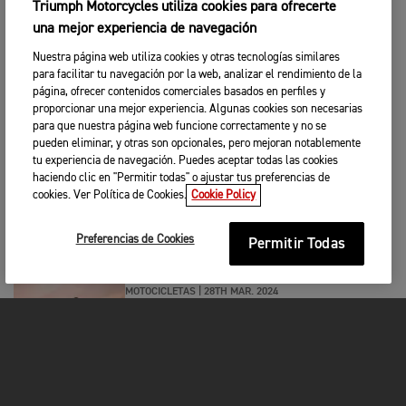
Triumph Motorcycles utiliza cookies para ofrecerte
MOTOCICLETAS
|
8TH ABR. 2024
una mejor experiencia de navegación
DAYTONA 660 : TÚ PREGUNTAS,
NOSOTROS RESPONDEMOS
Nuestra página web utiliza cookies y otras tecnologías similares
para facilitar tu navegación por la web, analizar el rendimiento de la
página, ofrecer contenidos comerciales basados en perfiles y
proporcionar una mejor experiencia. Algunas cookies son necesarias
MOTOCICLETAS
|
28TH MAR. 2024
para que nuestra página web funcione correctamente y no se
SE AVECINA TORMENTA
pueden eliminar, y otras son opcionales, pero mejoran notablemente
tu experiencia de navegación. Puedes aceptar todas las cookies
haciendo clic en "Permitir todas" o ajustar tus preferencias de
cookies. Ver Política de Cookies.
Cookie Policy
MOTOCICLETAS
|
28TH MAR. 2024
EDICIÓN ESPECIAL DE LA TRIDENT 660
Preferencias de Cookies
Permitir Todas
MOTOCICLETAS
|
28TH MAR. 2024
SERIE TR: TÚ PREGUNTAS, NOSOTROS
RESPONDEMOS
MOTOCICLETAS
|
1ST MAR. 2024