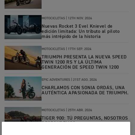
MOTOCICLETAS |
12TH NOV. 2024
Nuevas Rocket 3 Evel Knievel de
edición limitada: Un tributo al piloto
más intrépido de la historia
MOTOCICLETAS |
17TH SEP. 2024
TRIUMPH PRESENTA LA NUEVA SPEED
TWIN 1200 RS Y LA ÚLTIMA
GENERACIÓN DE SPEED TWIN 1200
EPIC ADVENTURES
|
21ST AGO. 2024
CHARLAMOS CON SONIA ORDÁS, UNA
AUTÉNTICA APASIONADA DE TRIUMPH.
MOTOCICLETAS
|
25TH ABR. 2024
TIGER 900: TÚ PREGUNTAS, NOSOTROS
RESPONDEMOS