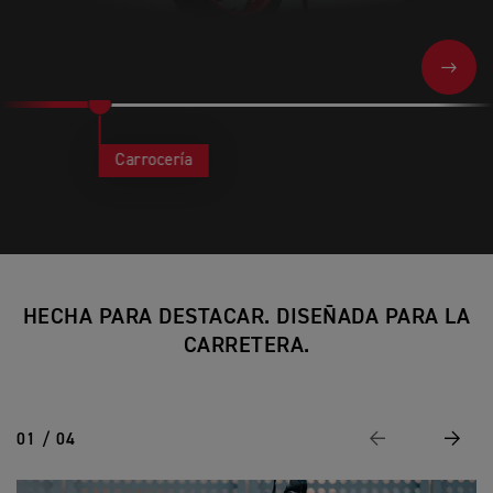
NEXT
Carrocería
HECHA PARA DESTACAR. DISEÑADA PARA LA
CARRETERA.
01 / 04
Anterior
Siguie