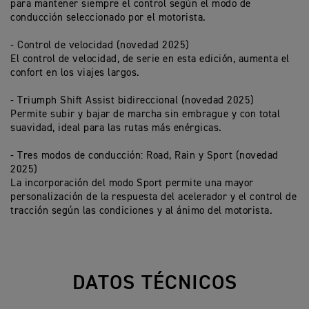
para mantener siempre el control según el modo de
pu
conducción seleccionado por el motorista.
en
eq
- Control de velocidad (novedad 2025)
El control de velocidad, de serie en esta edición, aumenta el
- 
confort en los viajes largos.
Es
un
- Triumph Shift Assist bidireccional (novedad 2025)
en
Permite subir y bajar de marcha sin embrague y con total
suavidad, ideal para las rutas más enérgicas.
- 
El
- Tres modos de conducción: Road, Rain y Sport (novedad
pi
2025)
pr
La incorporación del modo Sport permite una mayor
personalización de la respuesta del acelerador y el control de
tracción según las condiciones y al ánimo del motorista.
DATOS TÉCNICOS