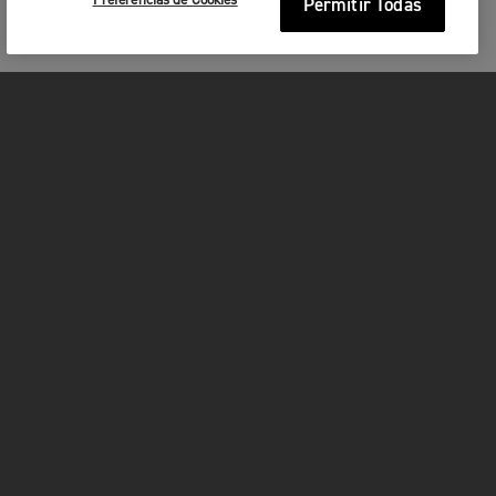
Preferencias de Cookies
Permitir Todas
MOTOCICLETAS
¡EN MARCHA!
FOR THE RIDE
SER PROPIETARIO
FACEBOOK
INSTAGRAM
TWITTER
YOUTUBE
WHATSAPP