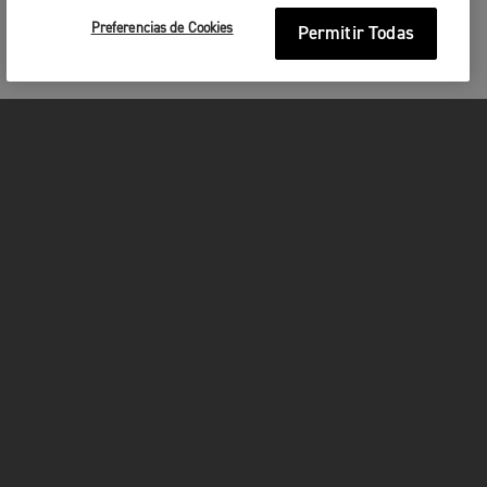
Preferencias de Cookies
Permitir Todas
MOTOCICLETAS
¡EN MARCHA!
FOR THE RIDE
SER PROPIETARIO
FACEBOOK
INSTAGRAM
TWITTER
YOUTUBE
WHATSAPP