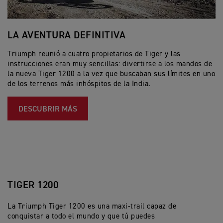
LA AVENTURA DEFINITIVA
L
H
Triumph reunió a cuatro propietarios de Tiger y las
instrucciones eran muy sencillas: divertirse a los mandos de
La
la nueva Tiger 1200 a la vez que buscaban sus límites en uno
la
de los terrenos más inhóspitos de la India.
Ho
ll
m
DESCUBRIR MÁS
TIGER 1200
La Triumph Tiger 1200 es una maxi-trail capaz de
conquistar a todo el mundo y que tú puedes