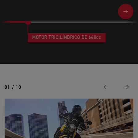
NEXT
MOTOR TRICILÍNDRICO DE 660cc
01 / 10
Anterior
Siguie