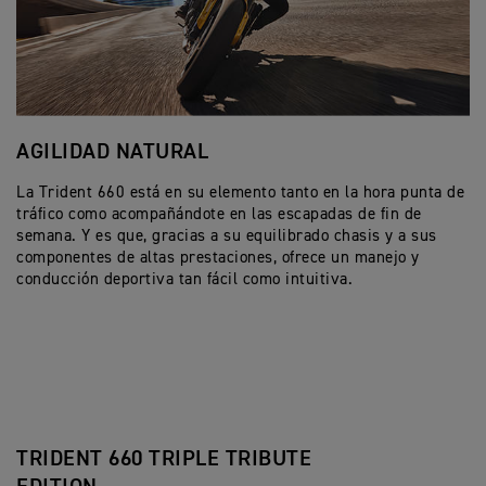
AGILIDAD NATURAL
U
La Trident 660 está en su elemento tanto en la hora punta de
La
tráfico como acompañándote en las escapadas de fin de
ac
semana. Y es que, gracias a su equilibrado chasis y a sus
Po
componentes de altas prestaciones, ofrece un manejo y
se
conducción deportiva tan fácil como intuitiva.
su
co
di
TRIDENT 660 TRIPLE TRIBUTE